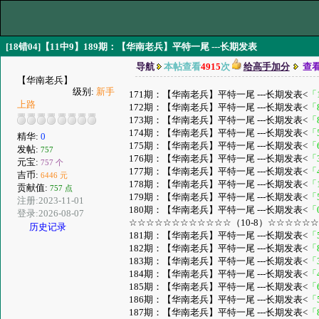
[18错04]【11中9】189期：【华南老兵】平特一尾 ---长期发表
导航
本帖查看
4915
次
给高手加分
查
【华南老兵】
级别:
新手
171期：【华南老兵】平特一尾 ---长期发表<
「
上路
172期：【华南老兵】平特一尾 ---长期发表<
「
173期：【华南老兵】平特一尾 ---长期发表<
「
174期：【华南老兵】平特一尾 ---长期发表<
「
精华:
0
175期：【华南老兵】平特一尾 ---长期发表<
「
发帖:
757
176期：【华南老兵】平特一尾 ---长期发表<
「
元宝:
757 个
177期：【华南老兵】平特一尾 ---长期发表<
「
吉币:
6446 元
178期：【华南老兵】平特一尾 ---长期发表<
「
贡献值:
757 点
179期：【华南老兵】平特一尾 ---长期发表<
「
注册:2023-11-01
180期：【华南老兵】平特一尾 ---长期发表<
「
登录:2026-08-07
☆☆☆☆☆☆☆☆☆☆☆☆（10-8）☆☆☆☆☆
历史记录
181期：【华南老兵】平特一尾 ---长期发表<
「
182期：【华南老兵】平特一尾 ---长期发表<
「
183期：【华南老兵】平特一尾 ---长期发表<
「
184期：【华南老兵】平特一尾 ---长期发表<
「
185期：【华南老兵】平特一尾 ---长期发表<
「
186期：【华南老兵】平特一尾 ---长期发表<
「
187期：【华南老兵】平特一尾 ---长期发表<
「