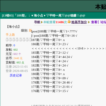
本贴
[13错03]「189期」：▼海小点▼▽平特一尾▽@@稳赚！@@
导航
本帖查看
11486
次
给高手加分
查看〖论
【海小点】
级别:
新
[post]189期.▽平特一尾▽1=.????√
手上路
[/ post]188期.▽平特一尾▽6=.16 √
187期.▽平特一尾▽0=. x
186期.▽平特一尾▽3=.23 √
精华:
0
＜＜＜＜＜＜＜＜＜＜＜＜＜＜＜10-8＞＞＞＞＞＞
发帖:
602
185期.▽平特一尾▽2=.12 √
元宝:
602 个
184期.▽平特一尾▽4=.44 24 √
吉币:
2440 元
183期.▽平特一尾▽4=.24 √
贡献值:
602 点
182期.▽平特一尾▽4=.24 √
注册:2023-11-01
181期.▽平特一尾▽8=. x
登录:2026-08-05
180期.▽平特一尾▽6=. x
历史记录
179期.▽平特一尾▽9=.09 √
178期.▽平特一尾▽6=.26 46 √
177期.▽平特一尾▽1=.21 01 √
176期.▽平特一尾▽5=.15 √