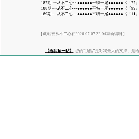
187期 ~~从不二心~~●●●●●●平特一尾●●●●●●《『77
188期 ~~从不二心~~●●●●●●平特一尾●●●●●●《『99
189期 ~~从不二心~~●●●●●●平特一尾●●●●●●《『1
[ 此帖被从不二心在2026-07-07 22:04重新编辑 ]
【给我顶一帖】
您的“顶贴”是对我最大的支持、是给了我