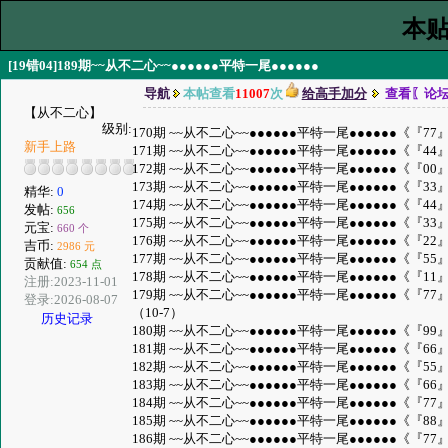
本贴
[19错04]189期~~从不二心~~●●●●●●平特一尾●●●●●●
导航
本帖查看
11007
次
给高手加分
查看〖论
【从不二心】
级别:
170期 ~~从不二心~~●●●●●●平特一尾●●●●●●《『77
新手上路
171期 ~~从不二心~~●●●●●●平特一尾●●●●●●《『44
172期 ~~从不二心~~●●●●●●平特一尾●●●●●●《『0
173期 ~~从不二心~~●●●●●●平特一尾●●●●●●《『33
精华:
0
174期 ~~从不二心~~●●●●●●平特一尾●●●●●●《『44
发帖:
656
175期 ~~从不二心~~●●●●●●平特一尾●●●●●●《『3
元宝:
660 个
176期 ~~从不二心~~●●●●●●平特一尾●●●●●●《『22
吉币:
2986 元
177期 ~~从不二心~~●●●●●●平特一尾●●●●●●《『55
贡献值:
654 点
178期 ~~从不二心~~●●●●●●平特一尾●●●●●●《『11
注册:2023-11-01
179期 ~~从不二心~~●●●●●●平特一尾●●●●●●《『7
登录:2026-08-07
（10-7）
历史记录
180期 ~~从不二心~~●●●●●●平特一尾●●●●●●《『99』
181期 ~~从不二心~~●●●●●●平特一尾●●●●●●《『66
182期 ~~从不二心~~●●●●●●平特一尾●●●●●●《『55』
183期 ~~从不二心~~●●●●●●平特一尾●●●●●●《『66
184期 ~~从不二心~~●●●●●●平特一尾●●●●●●《『7
185期 ~~从不二心~~●●●●●●平特一尾●●●●●●《『88
186期 ~~从不二心~~●●●●●●平特一尾●●●●●●《『77