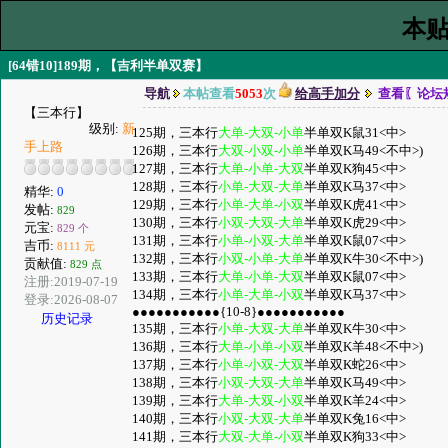
本贴
[64错10]189期，【吉利半单双赛】
导航
本帖查看
5053
次
给高手加分
查看〖论坛
【三本行】
级别:
新
125期，三本行
大单-大双-小单
半单双K鼠31<中>
手上路
126期，三本行
大双-小双-小单
半单双K马49<不中>)
127期，三本行
大单-小单-大双
半单双K狗45<中>
128期，三本行
小单-大双-大单
半单双K马37<中>
精华:
0
129期，三本行
小单-大单-小双
半单双K虎41<中>
发帖:
829
130期，三本行
小双-大双-大单
半单双K虎29<中>
元宝:
829 个
131期，三本行
小单-小双-大单
半单双K鼠07<中>
吉币:
8111 元
132期，三本行
小双-小单-大单
半单双K牛30<不中>)
贡献值:
829 点
133期，三本行
大单-小单-大双
半单双K鼠07<中>
注册:2019-07-19
134期，三本行
小单-大单-小双
半单双K马37<中>
登录:2026-08-07
●●●●●●●●●●●{10-8}●●●●●●●●●●●
历史记录
135期，三本行
小单-大双-大单
半单双K牛30<中>
136期，三本行
大单-小单-小双
半单双K羊48<不中>)
137期，三本行
小单-小双-大双
半单双K蛇26<中>
138期，三本行
小双-大双-大单
半单双K马49<中>
139期，三本行
大单-大双-小双
半单双K羊24<中>
140期，三本行
小双-大双-大单
半单双K兔16<中>
141期，三本行
大双-大单-小双
半单双K狗33<中>