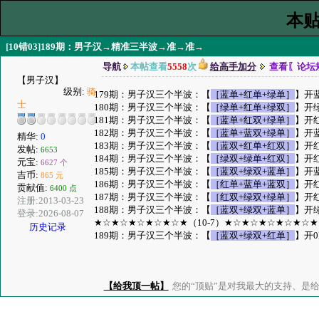
本贴
[10错03]189期：男子汉→精准三半波→准→准→
导航
本帖查看
5558
次
给高手加分
查看〖论坛
【男子汉】
级别:
骑
179期：男子汉三个半波：【
［蓝单+红单+绿单］
】开蓝
士
180期：男子汉三个半波：【
［绿单+红单+绿双］
】开绿
181期：男子汉三个半波：【
［蓝单+红双+绿单］
】开红
182期：男子汉三个半波：【
［蓝单+蓝双+绿单］
】开蓝
精华:
0
183期：男子汉三个半波：【
［蓝双+红单+红双］
】开红
发帖:
6653
184期：男子汉三个半波：【
［绿双+绿单+红双］
】开红
元宝:
6627 个
185期：男子汉三个半波：【
［蓝双+绿双+蓝单］
】开蓝
吉币:
865 元
186期：男子汉三个半波：【
［红单+蓝单+蓝双］
】开红
贡献值:
6400 点
187期：男子汉三个半波：【
［红双+绿双+绿单］
】开红
注册:2013-03-23
188期：男子汉三个半波：【
［蓝双+绿双+蓝单］
】开绿
登录:2026-08-07
★☆★☆★☆★☆★☆★（10-7）★☆★☆★☆★☆★☆★
历史记录
189期：男子汉三个半波：【
［蓝双+绿双+红单］
】开0
【给我顶一帖】
您的“顶贴”是对我最大的支持、是给了我