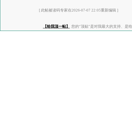
[ 此帖被读码专家在2026-07-07 22:05重新编辑 ]
【给我顶一帖】
您的“顶贴”是对我最大的支持、是给了我