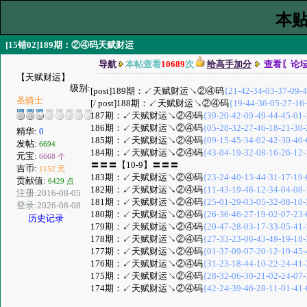
本贴
[15错02]189期：②④码天赋财运
导航
本帖查看
10689
次
给高手加分
查看〖论
【天赋财运】
级别:
[post]189期：↙天赋财运↘②④码
{21-42-34-03-37-09-4
圣骑士
[/ post]188期：↙天赋财运↘②④码
{19-44-36-05-27-16
187期：↙天赋财运↘②④码
{39-20-42-09-49-44-45-01-
186期：↙天赋财运↘②④码
{05-28-32-27-46-18-21-30-
精华:
0
185期：↙天赋财运↘②④码
{09-15-45-34-02-42-30-40-
发帖:
6694
184期：↙天赋财运↘②④码
{43-04-19-32-08-16-26-12-
元宝:
6668 个
〓〓〓【10-9】〓〓〓
吉币:
1152 元
183期：↙天赋财运↘②④码
{23-24-40-13-44-31-17-19-
贡献值:
6429 点
182期：↙天赋财运↘②④码
{11-43-19-48-12-34-04-08-
注册:2016-08-05
181期：↙天赋财运↘②④码
{25-01-29-03-05-32-08-10-
登录:2026-08-08
180期：↙天赋财运↘②④码
{26-36-46-27-19-02-07-23-
历史记录
179期：↙天赋财运↘②④码
{20-47-28-03-17-33-05-41-
178期：↙天赋财运↘②④码
{27-33-23-06-43-49-19-18-
177期：↙天赋财运↘②④码
{01-37-09-07-20-12-19-45-
176期：↙天赋财运↘②④码
{31-23-18-44-10-22-24-41-
175期：↙天赋财运↘②④码
{28-32-06-30-21-02-24-07-
174期：↙天赋财运↘②④码
{42-24-39-46-28-11-01-41-