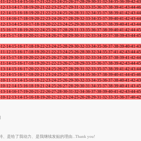
11-12-13-14-15-16-17-21-22-23-24-25-26-27-28-29-30-31-32-34-35-36-39-42-4
12-13-14-17-18-19-20-21-22-23-25-27-29-31-32-33-35-36-37-38-39-41-43-44-4
12-14-15-16-18-19-20-21-22-23-24-25-26-28-31-32-34-35-37-38-39-41-42-43-4
11-14-16-17-18-19-20-22-23-24-26-27-28-29-32-33-34-35-37-39-40-41-42-43-4
12-13-14-15-16-17-18-19-20-22-23-24-25-29-30-33-35-36-37-38-39-40-41-43-4
15-16-17-18-19-20-22-24-25-26-27-28-29-31-33-35-36-37-38-39-40-41-42-44-4
14-15-17-18-19-20-21-23-24-26-27-28-29-30-31-32-33-34-35-37-38-39-43-44-4
12-14-15-16-17-18-19-22-23-24-25-28-29-30-32-33-34-35-36-37-38-39-40-41-4
11-12-15-16-17-18-19-20-21-22-23-24-25-26-28-30-32-34-35-37-41-42-43-44-4
14-15-17-18-19-20-22-24-25-26-27-28-29-30-31-32-33-34-35-37-38-39-41-42-4
11-14-15-16-17-18-19-20-21-22-23-26-27-28-29-33-35-36-37-38-39-42-43-44-4
13-14-15-16-17-20-22-23-24-25-26-27-28-29-31-32-33-35-37-38-39-41-42-43-4
12-14-15-16-17-18-20-21-23-24-25-27-28-30-34-35-36-37-38-39-40-41-44-45-4
10-11-13-14-15-16-18-22-23-24-25-26-29-30-32-33-34-35-36-37-38-40-41-42-4
10-12-14-15-16-18-19-21-24-25-26-27-28-29-30-31-34-35-37-38-39-40-41-43-4
13-14-16-17-19-20-21-22-26-27-28-30-31-32-34-36-37-38-39-40-41-42-43-44-4
10-12-13-14-15-16-18-19-20-21-22-23-24-25-26-28-29-31-32-33-35-36-37-40-4
]
是给了我动力、是我继续发贴的理由...Thank you!