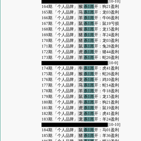
▇▇▇▇▇▇▇▇▇▇▇▇▇▇▇▇▇▇▇▇▇[10-10]
164期.「个人品牌」
猴
杀1肖
开：狗21盈利
165期.「个人品牌」
马
杀1肖
开：龙03盈利
166期.「个人品牌」
羊
杀1肖
开：牛06盈利
167期.「个人品牌」
鼠
杀1肖
开：鼠19亏损
168期.「个人品牌」
猴
杀1肖
开：龙15盈利
169期.「个人品牌」
猪
杀1肖
开：羊24盈利
170期.「个人品牌」
猪
杀1肖
开：龙03盈利
171期.「个人品牌」
鼠
杀1肖
开：兔28盈利
172期.「个人品牌」
虎
杀1肖
开：猪44盈利
173期.「个人品牌」
羊
杀1肖
开：蛇26盈利
▇▇▇▇▇▇▇▇▇▇▇▇▇▇▇▇▇▇▇▇▇[10-9]
174期.「个人品牌」
牛
杀1肖
开：虎41盈利
175期.「个人品牌」
猴
杀1肖
开：蛇26盈利
176期.「个人品牌」
龙
杀1肖
开：鸡10盈利
177期.「个人品牌」
马
杀1肖
开：蛇14盈利
178期.「个人品牌」
羊
杀1肖
开：牛18盈利
179期.「个人品牌」
鼠
杀1肖
开：龙15盈利
180期.「个人品牌」
牛
杀1肖
开：狗21盈利
181期.「个人品牌」
虎
杀1肖
开：鼠19盈利
182期.「个人品牌」
龙
杀1肖
开：虎41盈利
183期.「个人品牌」
龙
杀1肖
开：羊24盈利
▇▇▇▇▇▇▇▇▇▇▇▇▇▇▇▇▇▇▇▇▇[10-10]
184期.「个人品牌」
鼠
杀1肖
开：马01盈利
185期.「个人品牌」
猪
杀1肖
开：羊36盈利