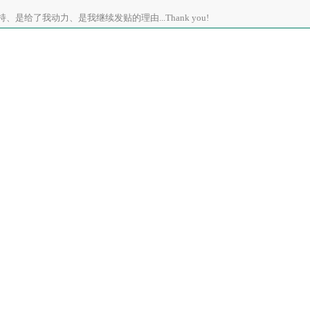
是给了我动力、是我继续发贴的理由...Thank you!