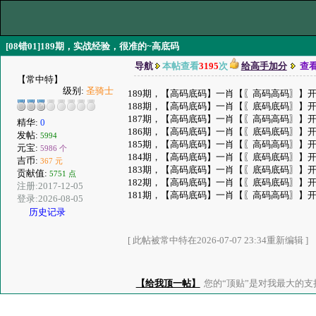
[08错01]189期，实战经验，很准的~高底码
导航
本帖查看
3195
次
给高手加分
查
【常中特】
级别:
圣骑士
189期，【高码底码】一肖【〖高码高码〗】开
188期，【高码底码】一肖【〖底码底码〗】开
187期，【高码底码】一肖【〖高码高码〗】开
精华:
0
186期，【高码底码】一肖【〖底码底码〗】开
发帖:
5994
185期，【高码底码】一肖【〖高码高码〗】开
元宝:
5986 个
184期，【高码底码】一肖【〖底码底码〗】开
吉币:
367 元
183期，【高码底码】一肖【〖底码底码〗】开
贡献值:
5751 点
182期，【高码底码】一肖【〖底码底码〗】开
注册:2017-12-05
181期，【高码底码】一肖【〖高码高码〗】开
登录:2026-08-05
历史记录
[ 此帖被常中特在2026-07-07 23:34重新编辑 ]
【给我顶一帖】
您的“顶贴”是对我最大的支持、