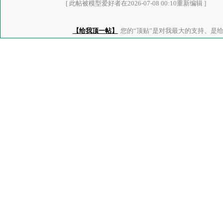
[ 此帖被模型爱好者在2026-07-08 00:10重新编辑 ]
【给我顶一帖】
您的“顶贴”是对我最大的支持、是给了我