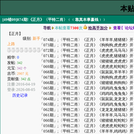
本贴
[49错09]074期!《正月》〈平特二肖〉﹙﹙靠真本事赢钱﹚﹚
导航
本帖查看
7300
次
给高手加分
查看〖论坛
【正月】
级别:
新手
「074期」;〈平特二肖〉《正月》《羊羊羊,猪猪猪》开
上路
「073期」;〈平特二肖〉《正月》《狗狗狗,虎虎虎》
「072期」;〈平特二肖〉《正月》《虎虎虎,马马马》
「071期」;〈平特二肖〉《正月》《虎虎虎,猪猪猪》
精华:
0
「070期」;〈平特二肖〉《正月》《猪猪猪,虎虎虎》
发帖:
342
「069期」;〈平特二肖〉《正月》《虎虎虎,蛇蛇蛇》
元宝:
342 个
「068期」;〈平特二肖〉《正月》《鼠鼠鼠,羊羊羊》
吉币:
2907 元
「067期」;〈平特二肖〉《正月》《狗狗狗,虎虎虎》
贡献值:
342 点
「066期」;〈平特二肖〉《正月》《猪猪猪,狗狗狗》
注册:2016-04-19
「065期」;〈平特二肖〉《正月》《鸡鸡鸡,兔兔兔》
登录:2026-08-05
「065期」;〈平特二肖〉《正月》《鸡鸡鸡,兔兔兔》
历史记录
「064期」;〈平特二肖〉《正月》《鼠鼠鼠,龙龙龙》
「063期」;〈平特二肖〉《正月》《鸡鸡鸡,兔兔兔》
「062期」;〈平特二肖〉《正月》《龙龙龙,猪猪猪》
「061期」;〈平特二肖〉《正月》《羊羊羊,马马马》
「060期」;〈平特二肖〉《正月》《猪猪猪,蛇蛇蛇》
「059期」;〈平特二肖〉《正月》《虎虎虎,蛇蛇蛇》
「058期」;〈平特二肖〉《正月》《羊羊羊,鸡鸡鸡》