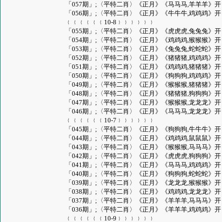
「057期」;〈平特二肖〉《正月》《马马马,羊羊羊》
「056期」;〈平特二肖〉《正月》《牛牛牛,鸡鸡鸡》
﹛﹛﹛﹛﹛﹛10-8﹜﹜﹜﹜﹜﹜
「055期」;〈平特二肖〉《正月》《虎虎虎,兔兔兔》
「054期」;〈平特二肖〉《正月》《鸡鸡鸡,猴猴猴》
「053期」;〈平特二肖〉《正月》《兔兔兔,蛇蛇蛇》
「052期」;〈平特二肖〉《正月》《猪猪猪,鸡鸡鸡》
「051期」;〈平特二肖〉《正月》《鸡鸡鸡,猪猪猪》
「050期」;〈平特二肖〉《正月》《狗狗狗,鸡鸡鸡》
「049期」;〈平特二肖〉《正月》《猴猴猴,猪猪猪》
「048期」;〈平特二肖〉《正月》《猪猪猪,狗狗狗》
「047期」;〈平特二肖〉《正月》《猴猴猴,龙龙龙》
「046期」;〈平特二肖〉《正月》《马马马,龙龙龙》
﹛﹛﹛﹛﹛﹛10-7﹜﹜﹜﹜﹜﹜
「045期」;〈平特二肖〉《正月》《狗狗狗,牛牛牛》
「044期」;〈平特二肖〉《正月》《鸡鸡鸡,鼠鼠鼠》
「043期」;〈平特二肖〉《正月》《猴猴猴,马马马》
「042期」;〈平特二肖〉《正月》《虎虎虎,狗狗狗》
「041期」;〈平特二肖〉《正月》《马马马,鸡鸡鸡》
「040期」;〈平特二肖〉《正月》《狗狗狗,蛇蛇蛇》
「039期」;〈平特二肖〉《正月》《龙龙龙,猴猴猴》
「038期」;〈平特二肖〉《正月》《鸡鸡鸡,龙龙龙》
「037期」;〈平特二肖〉《正月》《羊羊羊,马马马》
「036期」;〈平特二肖〉《正月》《羊羊羊,鸡鸡鸡》
﹛﹛﹛﹛﹛﹛10-9﹜﹜﹜﹜﹜﹜