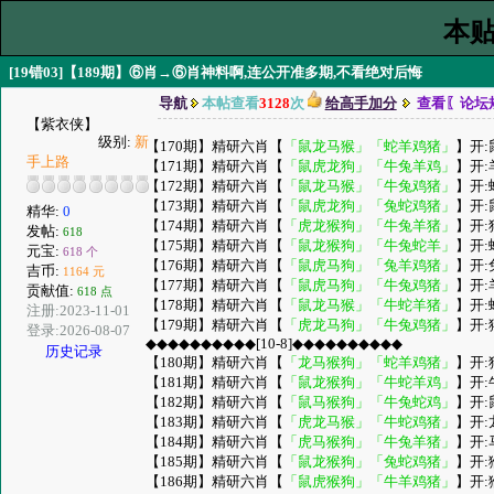
本贴
[19错03]【189期】⑥肖→⑥肖神料啊,连公开准多期,不看绝对后悔
导航
本帖查看
3128
次
给高手加分
查看〖论坛
【紫衣侠】
级别:
新
【170期】精研六肖【
「鼠龙马猴」「蛇羊鸡猪」
】开:
手上路
【171期】精研六肖【
「鼠虎龙狗」「牛兔羊鸡」
】开:
【172期】精研六肖【
「鼠龙马猴」「牛兔鸡猪」
】开:
【173期】精研六肖【
「鼠虎龙狗」「兔蛇鸡猪」
】开:
精华:
0
【174期】精研六肖【
「虎龙猴狗」「牛兔羊猪」
】开:
发帖:
618
【175期】精研六肖【
「鼠龙猴狗」「牛兔蛇羊」
】开:
元宝:
618 个
【176期】精研六肖【
「鼠虎马狗」「兔羊鸡猪」
】开:
吉币:
1164 元
【177期】精研六肖【
「鼠虎马狗」「牛兔鸡猪」
】开:
贡献值:
618 点
【178期】精研六肖【
「鼠龙马猴」「牛蛇羊猪」
】开:
注册:2023-11-01
【179期】精研六肖【
「虎龙马狗」「牛兔鸡猪」
】开:
登录:2026-08-07
◆◆◆◆◆◆◆◆◆◆[10-8]◆◆◆◆◆◆◆◆◆◆
历史记录
【180期】精研六肖【
「龙马猴狗」「蛇羊鸡猪」
】开:
【181期】精研六肖【
「鼠龙猴狗」「牛蛇羊鸡」
】开:
【182期】精研六肖【
「鼠马猴狗」「牛兔蛇鸡」
】开:
【183期】精研六肖【
「虎龙马猴」「牛蛇鸡猪」
】开:
【184期】精研六肖【
「虎马猴狗」「牛兔羊猪」
】开:
【185期】精研六肖【
「鼠龙猴狗」「兔蛇鸡猪」
】开:
【186期】精研六肖【
「鼠虎猴狗」「牛羊鸡猪」
】开: