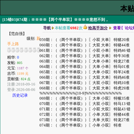
本贴
[15错03]074期：※※※※【两个半单双】※※※※意想不到，
导航
本帖查看
6982
次
给高手加分
查看〖论坛
【范自强】
级别:
新
059期：（（两个半单双））〖小双 大单〗 特猪20准
手上路
060期：（（两个半单双））〖大双 大单〗 特猪44准
061期：（（两个半单双））〖小双 小单〗 特鸡46 错
062期：（（两个半单双））〖大双 大单〗 特牛30准
精华:
0
063期：（（两个半单双））〖大单 小单〗 特龙27准
发帖:
805
064期：（（两个半单双））〖大单 小单〗 特马01准
元宝:
1187 个
065期：（（两个半单双））〖大单 小双〗 特羊24准
吉币:
1199 元
066期：（（两个半单双））〖大双 大单〗 特鸡46准
贡献值:
824 点
067期：（（两个半单双））〖大双 小双〗 特鸡10准
注册:2018-09-16
068期：（（两个半单双））〖大双 大单〗 特虎29准
登录:2026-08-06
%%%%%%%%%%%[10-9]%%%%%%%%%%%
历史记录
069期：（（两个半单双））〖大单 小双〗 特猴35准
070期：（（两个半单双））〖大双 小双〗 特马13 错
071期：（（两个半单双））〖小双 大双〗 特鼠43 错
072期：（（两个半单双））〖小单 大双〗 特猪44准
073期：（（两个半单双））〖大单 大双〗 特龙27准
074期：（（两个半单双））〖小单 小双〗 特准