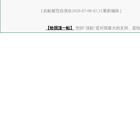
[ 此帖被范自强在2026-07-08 02:21重新编辑 ]
【给我顶一帖】
您的“顶贴”是对我最大的支持、是给了我