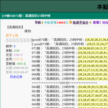
本贴
[19错04]074期：高调回归25码中特
导航
本帖查看
14664
次
给高手加分
查看〖论
【高调回归】
级别:
新手上路
[post]074期：『高调回归』25码中特：
(18,20,28,21,36,
[/ post]073期：『高调回归』25码中特：
(18,21,32,24,27
精华:
0
072期：『高调回归』25码中特：
(30,36,06,03,16,11,37,
发帖:
1559
071期：『高调回归』25码中特：
(16,30,24,23,15,28,41,
元宝:
1792 个
070期：『高调回归』25码中特：
(47,32,13,04,29,26,33,
吉币:
4727 元
069期：『高调回归』25码中特：
(29,14,19,07,01,06,35,
贡献值:
1603 点
068期：『高调回归』25码中特：
(07,20,16,40,34,33,06,
注册:2008-06-02
067期：『高调回归』25码中特：
(40,12,27,13,32,36,20,
登录:2026-08-07
066期：『高调回归』25码中特：
(36,24,28,35,20,01,26,
历史记录
065期：『高调回归』25码中特：
(09,23,10,29,17,41,32,
+++++++++++++++++[10-9]+++++++++++++++++
064期：『高调回归』25码中特：
(16,48,39,20,12,29,18,
063期：『高调回归』25码中特：
(16,33,12,27,41,32,03,
062期：『高调回归』25码中特：
(05,18,28,37,44,07,30,
061期：『高调回归』25码中特：
(13,28,47,48,17,12,20,
060期：『高调回归』25码中特：
(15,18,03,19,13,22,32,