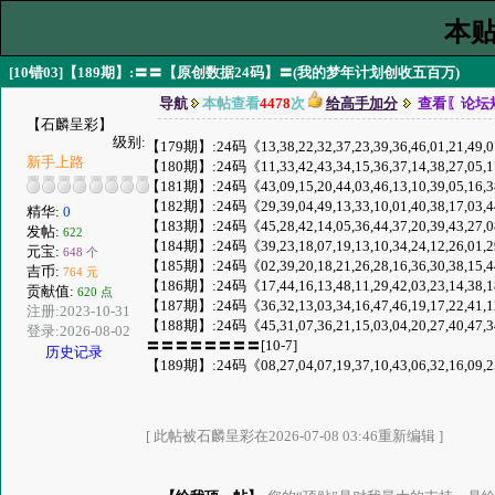
本贴
[10错03]【189期】:〓〓【原创数据24码】〓(我的梦年计划创收五百万)
导航
本帖查看
4478
次
给高手加分
查看〖论坛
【石麟呈彩】
级别:
【179期】:24码《13,38,22,32,37,23,39,36,46,01,21,49,
新手上路
【180期】:24码《11,33,42,43,34,15,36,37,14,38,27,05,
【181期】:24码《43,09,15,20,44,03,46,13,10,39,05,16,
【182期】:24码《29,39,04,49,13,33,10,01,40,38,17,03,
精华:
0
【183期】:24码《45,28,42,14,05,36,44,37,20,39,43,27,
发帖:
622
【184期】:24码《39,23,18,07,19,13,10,34,24,12,26,01,
元宝:
648 个
【185期】:24码《02,39,20,18,21,26,28,16,36,30,38,15,
吉币:
764 元
【186期】:24码《17,44,16,13,48,11,29,42,03,23,14,38,
贡献值:
620 点
【187期】:24码《36,32,13,03,34,16,47,46,19,17,22,41,
注册:2023-10-31
【188期】:24码《45,31,07,36,21,15,03,04,20,27,40,47,
登录:2026-08-02
〓〓〓〓〓〓〓〓[10-7]
历史记录
【189期】:24码《08,27,04,07,19,37,10,43,06,32,16,09,
[ 此帖被石麟呈彩在2026-07-08 03:46重新编辑 ]