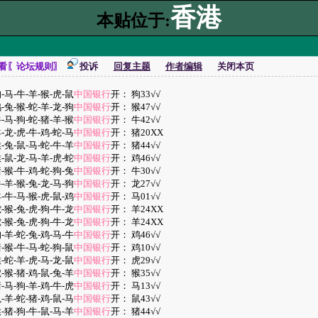
香港
本贴位于:
看〖论坛规则〗
投诉
回复主题
作者编辑
关闭本页
狗-马-牛-羊-猴-虎-鼠
中国银行
开： 狗33√√
鸡-兔-猴-蛇-羊-龙-狗
中国银行
开： 猴47√√
牛-马-狗-蛇-猪-羊-猴
中国银行
开： 牛42√√
羊-龙-虎-牛-鸡-蛇-马
中国银行
开： 猪20XX
猴-兔-鼠-马-蛇-牛-羊
中国银行
开： 猪44√√
猴-鼠-龙-马-羊-虎-蛇
中国银行
开： 鸡46√√
猪-猴-牛-鸡-蛇-狗-兔
中国银行
开： 牛30√√
牛-羊-猴-兔-龙-马-狗
中国银行
开： 龙27√√
羊-牛-马-猴-虎-鼠-鸡
中国银行
开： 马01√√
蛇-猴-兔-虎-狗-牛-龙
中国银行
开： 羊24XX
蛇-猴-兔-虎-狗-牛-龙
中国银行
开： 羊24XX
狗-羊-蛇-兔-鸡-马-牛
中国银行
开： 鸡46√√
猪-猴-牛-马-蛇-狗-鼠
中国银行
开： 鸡10√√
猴-蛇-羊-虎-马-龙-鼠
中国银行
开： 虎29√√
虎-猴-猪-鸡-鼠-兔-羊
中国银行
开： 猴35√√
猪-马-狗-羊-鸡-牛-虎
中国银行
开： 马13√√
兔-羊-蛇-猪-鸡-鼠-马
中国银行
开： 鼠43√√
猴-猪-狗-牛-鼠-马-羊
中国银行
开： 猪44√√