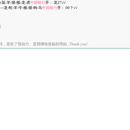
狗-鼠-羊-猪-猴-龙-虎
中国银行
开： 龙27√√
---龙-蛇-羊-牛-猴-猪-狗-马
中国银行
开： 00？√√
]
是给了我动力、是我继续发贴的理由...Thank you!