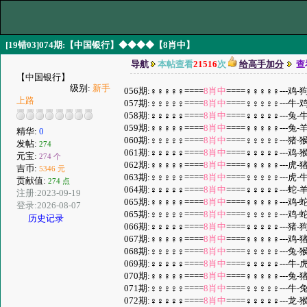
[19错03]074期:【中国银行】◆◆◆◆【8肖中】
导航
本帖查看
21516
次
给高手加分
查
【中国银行】
级别:
新手
056期:♀♀♀♀♀====
8肖中
====♀♀♀♀♀---鸡-
上路
057期:♀♀♀♀♀====
8肖中
====♀♀♀♀♀---牛-
058期:♀♀♀♀♀====
8肖中
====♀♀♀♀♀---兔-
059期:♀♀♀♀♀====
8肖中
====♀♀♀♀♀---兔-
精华:
0
060期:♀♀♀♀♀====
8肖中
====♀♀♀♀♀---猪-
发帖:
274
061期:♀♀♀♀♀====
8肖中
====♀♀♀♀♀---鸡-
元宝:
274 个
062期:♀♀♀♀♀====
8肖中
====♀♀♀♀♀---虎-
吉币:
5346 元
063期:♀♀♀♀♀====
8肖中
====♀♀♀♀♀---虎-
贡献值:
274 点
064期:♀♀♀♀♀====
8肖中
====♀♀♀♀♀---蛇-
注册:2023-09-19
065期:♀♀♀♀♀====
8肖中
====♀♀♀♀♀---鸡-
登录:2026-08-07
065期:♀♀♀♀♀====
8肖中
====♀♀♀♀♀---鸡-
历史记录
066期:♀♀♀♀♀====
8肖中
====♀♀♀♀♀---猪-
067期:♀♀♀♀♀====
8肖中
====♀♀♀♀♀---鸡-
068期:♀♀♀♀♀====
8肖中
====♀♀♀♀♀---兔-
069期:♀♀♀♀♀====
8肖中
====♀♀♀♀♀---牛-
070期:♀♀♀♀♀====
8肖中
====♀♀♀♀♀---兔-
071期:♀♀♀♀♀====
8肖中
====♀♀♀♀♀---牛-
072期:♀♀♀♀♀====
8肖中
====♀♀♀♀♀---龙-