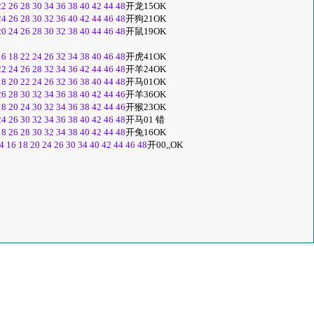
2 26 28 30 34 36 38 40 42 44 48
开龙15OK
4 26 28 30 32 36 40 42 44 46 48
开狗21OK
0 24 26 28 30 32 38 40 44 46 48
开鼠19OK
6 18 22 24 26 32 34 38 40 46 48
开虎41OK
2 24 26 28 32 34 36 42 44 46 48
开羊24OK
8 20 22 24 26 32 36 38 40 44 48
开马01OK
6 28 30 32 34 36 38 40 42 44 46
开羊36OK
8 20 24 30 32 34 36 38 42 44 46
开猴23OK
4 26 30 32 34 36 38 40 42 46 48
开马01 错
8 26 28 30 32 34 38 40 42 44 48
开兔16OK
 16 18 20 24 26 30 34 40 42 44 46 48
开00,,OK