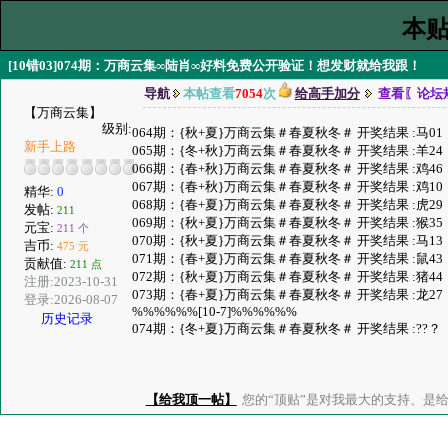
本贴
[10错03]074期：万商云集∞陆肖∞好料免费公开验证！想发财就给我跟！
导航
本帖查看
7054
次
给高手加分
查看〖论坛
【万商云集】
级别:
064期：{秋+夏}万商云集＃春夏秋冬＃ 开奖结果 :马01
新手上路
065期：{冬+秋}万商云集＃春夏秋冬＃ 开奖结果 :羊24
066期：{春+秋}万商云集＃春夏秋冬＃ 开奖结果 :鸡46
067期：{春+秋}万商云集＃春夏秋冬＃ 开奖结果 :鸡10
精华:
0
068期：{春+夏}万商云集＃春夏秋冬＃ 开奖结果 :虎29
发帖:
211
069期：{秋+夏}万商云集＃春夏秋冬＃ 开奖结果 :猴35
元宝:
211 个
070期：{秋+夏}万商云集＃春夏秋冬＃ 开奖结果 :马13
吉币:
475 元
071期：{春+夏}万商云集＃春夏秋冬＃ 开奖结果 :鼠43
贡献值:
211 点
072期：{秋+夏}万商云集＃春夏秋冬＃ 开奖结果 :猪44
注册:2023-10-31
073期：{春+夏}万商云集＃春夏秋冬＃ 开奖结果 :龙27
登录:2026-08-07
%%%%%%[10-7]%%%%%%
历史记录
074期：{冬+夏}万商云集＃春夏秋冬＃ 开奖结果 :??
【给我顶一帖】
您的“顶贴”是对我最大的支持、是给了我