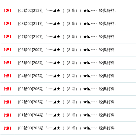
[09错02]212期:╰┅◢★（（8 肖））★◣┅╯经典好料.
[08错02]211期:╰┅◢★（（8 肖））★◣┅╯经典好料.
[07错02]210期:╰┅◢★（（8 肖））★◣┅╯经典好料.
[06错01]209期:╰┅◢★（（8 肖））★◣┅╯经典好料.
[05错01]208期:╰┅◢★（（8 肖））★◣┅╯经典好料.
[04错01]207期:╰┅◢★（（8 肖））★◣┅╯经典好料.
[03错00]206期:╰┅◢★（（8 肖））★◣┅╯经典好料.
[02错00]205期:╰┅◢★（（8 肖））★◣┅╯经典好料.
[01错00]204期:╰┅◢★（（8 肖））★◣┅╯经典好料.
[00错00]203期:╰┅◢★（（8 肖））★◣┅╯经典好料.