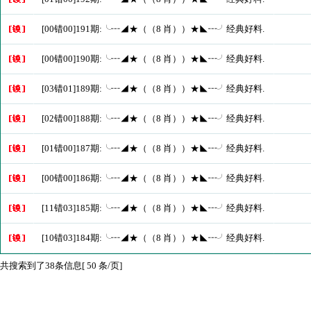
[00错00]191期:╰┅◢★（（8 肖））★◣┅╯经典好料.
[00错00]190期:╰┅◢★（（8 肖））★◣┅╯经典好料.
[03错01]189期:╰┅◢★（（8 肖））★◣┅╯经典好料.
[02错00]188期:╰┅◢★（（8 肖））★◣┅╯经典好料.
[01错00]187期:╰┅◢★（（8 肖））★◣┅╯经典好料.
[00错00]186期:╰┅◢★（（8 肖））★◣┅╯经典好料.
[11错03]185期:╰┅◢★（（8 肖））★◣┅╯经典好料.
[10错03]184期:╰┅◢★（（8 肖））★◣┅╯经典好料.
共搜索到了38条信息[ 50 条/页]