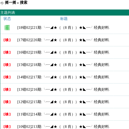
摇一摇
» 搜索
主题列表
状态
标题
[18错02]221期:╰┅◢★（（8 肖））★◣┅╯经典好料.
[17错02]220期:╰┅◢★（（8 肖））★◣┅╯经典好料.
[16错02]219期:╰┅◢★（（8 肖））★◣┅╯经典好料.
[15错02]218期:╰┅◢★（（8 肖））★◣┅╯经典好料.
[14错02]217期:╰┅◢★（（8 肖））★◣┅╯经典好料.
[13错02]216期:╰┅◢★（（8 肖））★◣┅╯经典好料.
[12错02]215期:╰┅◢★（（8 肖））★◣┅╯经典好料.
[11错02]214期:╰┅◢★（（8 肖））★◣┅╯经典好料.
[10错02]213期:╰┅◢★（（8 肖））★◣┅╯经典好料.