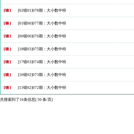
[02错01]078期：大小数中特
[01错00]077期：大小数中特
[00错00]076期：大小数中特
[18错03]075期：大小数中特
[17错03]074期：大小数中特
[16错02]073期：大小数中特
[15错02]072期：大小数中特
共搜索到了16条信息[ 50 条/页]