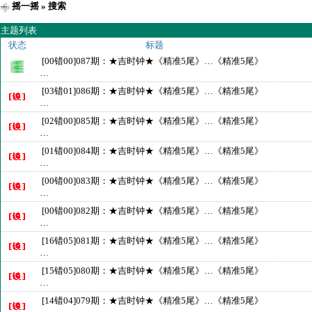
摇一摇
» 搜索
主题列表
状态
标题
[00错00]087期：★吉时钟★《精准5尾》…《精准5尾》
…
[03错01]086期：★吉时钟★《精准5尾》…《精准5尾》
…
[02错00]085期：★吉时钟★《精准5尾》…《精准5尾》
…
[01错00]084期：★吉时钟★《精准5尾》…《精准5尾》
…
[00错00]083期：★吉时钟★《精准5尾》…《精准5尾》
…
[00错00]082期：★吉时钟★《精准5尾》…《精准5尾》
…
[16错05]081期：★吉时钟★《精准5尾》…《精准5尾》
…
[15错05]080期：★吉时钟★《精准5尾》…《精准5尾》
…
[14错04]079期：★吉时钟★《精准5尾》…《精准5尾》