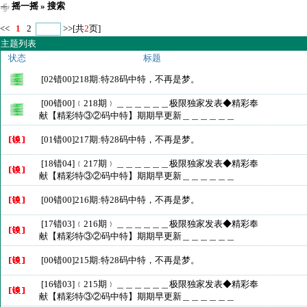
摇一摇
» 搜索
<<
1
2
>>
[共
2
页]
主题列表
状态
标题
[02错00]218期:特28码中特，不再是梦。
[00错00]﹛218期﹜＿＿＿＿＿＿极限独家发表◆精彩奉
献【精彩特③②码中特】期期早更新＿＿＿＿＿＿
[01错00]217期:特28码中特，不再是梦。
[18错04]﹛217期﹜＿＿＿＿＿＿极限独家发表◆精彩奉
献【精彩特③②码中特】期期早更新＿＿＿＿＿＿
[00错00]216期:特28码中特，不再是梦。
[17错03]﹛216期﹜＿＿＿＿＿＿极限独家发表◆精彩奉
献【精彩特③②码中特】期期早更新＿＿＿＿＿＿
[00错00]215期:特28码中特，不再是梦。
[16错03]﹛215期﹜＿＿＿＿＿＿极限独家发表◆精彩奉
献【精彩特③②码中特】期期早更新＿＿＿＿＿＿