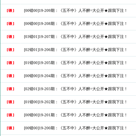
[00错00]19-209期：《五不中》人不醉=大公开★跟我下注！
[00错00]19-208期：《五不中》人不醉=大公开★跟我下注！
[03错01]19-207期：《五不中》人不醉=大公开★跟我下注！
[02错01]19-206期：《五不中》人不醉=大公开★跟我下注！
[01错00]19-205期：《五不中》人不醉=大公开★跟我下注！
[00错00]19-204期：《五不中》人不醉=大公开★跟我下注！
[02错01]19-203期：《五不中》人不醉=大公开★跟我下注！
[01错00]19-202期：《五不中》人不醉=大公开★跟我下注！
[00错00]19-201期：《五不中》人不醉=大公开★跟我下注！
[00错00]19-200期：《五不中》人不醉=大公开★跟我下注！