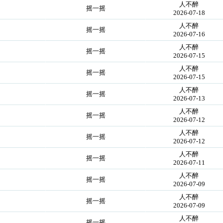
人不醉
摇一摇
2026-07-18
人不醉
摇一摇
2026-07-16
人不醉
摇一摇
2026-07-15
人不醉
摇一摇
2026-07-15
人不醉
摇一摇
2026-07-13
人不醉
摇一摇
2026-07-12
人不醉
摇一摇
2026-07-12
人不醉
摇一摇
2026-07-11
人不醉
摇一摇
2026-07-09
人不醉
摇一摇
2026-07-09
人不醉
摇一摇