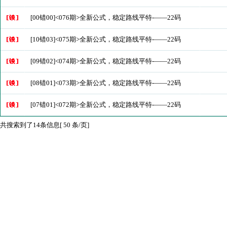
[00错00]<076期>全新公式，稳定路线平特-——22码
[10错03]<075期>全新公式，稳定路线平特-——22码
[09错02]<074期>全新公式，稳定路线平特-——22码
[08错01]<073期>全新公式，稳定路线平特-——22码
[07错01]<072期>全新公式，稳定路线平特-——22码
共搜索到了14条信息[ 50 条/页]