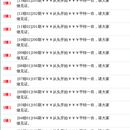
[13错02]203期￥￥￥从头开始￥￥￥平特一肖，请大家
做见证。
[12错02]202期￥￥￥从头开始￥￥￥平特一肖，请大家
做见证。
[11错02]201期￥￥￥从头开始￥￥￥平特一肖，请大家
做见证。
[10错02]200期￥￥￥从头开始￥￥￥平特一肖，请大家
做见证。
[09错01]199期￥￥￥从头开始￥￥￥平特一肖，请大家
做见证。
[08错01]198期￥￥￥从头开始￥￥￥平特一肖，请大家
做见证。
[07错01]197期￥￥￥从头开始￥￥￥平特一肖，请大家
做见证。
[06错01]196期￥￥￥从头开始￥￥￥平特一肖，请大家
做见证。
[05错01]195期￥￥￥从头开始￥￥￥平特一肖，请大家
做见证。
[04错01]194期￥￥￥从头开始￥￥￥平特一肖，请大家
做见证。