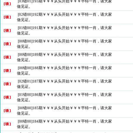
[03错01]193期￥￥￥从头开始￥￥￥平特一肖，请大家
做见证。
[02错00]192期￥￥￥从头开始￥￥￥平特一肖，请大家
做见证。
[01错00]191期￥￥￥从头开始￥￥￥平特一肖，请大家
做见证。
[00错00]190期￥￥￥从头开始￥￥￥平特一肖，请大家
做见证。
[00错00]189期￥￥￥从头开始￥￥￥平特一肖，请大家
做见证。
[00错00]188期￥￥￥从头开始￥￥￥平特一肖，请大家
做见证。
[02错01]187期￥￥￥从头开始￥￥￥平特一肖，请大家
做见证。
[01错00]186期￥￥￥从头开始￥￥￥平特一肖，请大家
做见证。
[00错00]185期￥￥￥从头开始￥￥￥平特一肖，请大家
做见证。
[00错00]184期￥￥￥从头开始￥￥￥平特一肖，请大家
做见证。