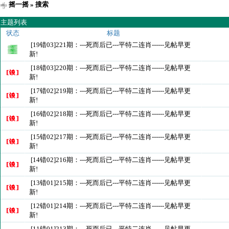
摇一摇
» 搜索
主题列表
状态
标题
[19错03]221期：---死而后已---平特二连肖------见帖早更
新!
[18错03]220期：---死而后已---平特二连肖------见帖早更
新!
[17错02]219期：---死而后已---平特二连肖------见帖早更
新!
[16错02]218期：---死而后已---平特二连肖------见帖早更
新!
[15错02]217期：---死而后已---平特二连肖------见帖早更
新!
[14错02]216期：---死而后已---平特二连肖------见帖早更
新!
[13错01]215期：---死而后已---平特二连肖------见帖早更
新!
[12错01]214期：---死而后已---平特二连肖------见帖早更
新!
[11错01]213期：---死而后已---平特二连肖------见帖早更