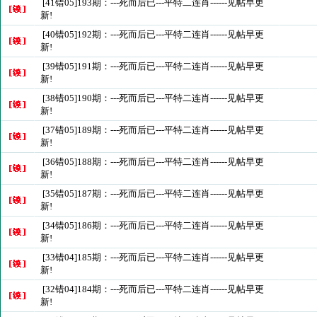
[41错05]193期：---死而后已---平特二连肖------见帖早更
新!
[40错05]192期：---死而后已---平特二连肖------见帖早更
新!
[39错05]191期：---死而后已---平特二连肖------见帖早更
新!
[38错05]190期：---死而后已---平特二连肖------见帖早更
新!
[37错05]189期：---死而后已---平特二连肖------见帖早更
新!
[36错05]188期：---死而后已---平特二连肖------见帖早更
新!
[35错05]187期：---死而后已---平特二连肖------见帖早更
新!
[34错05]186期：---死而后已---平特二连肖------见帖早更
新!
[33错04]185期：---死而后已---平特二连肖------见帖早更
新!
[32错04]184期：---死而后已---平特二连肖------见帖早更
新!