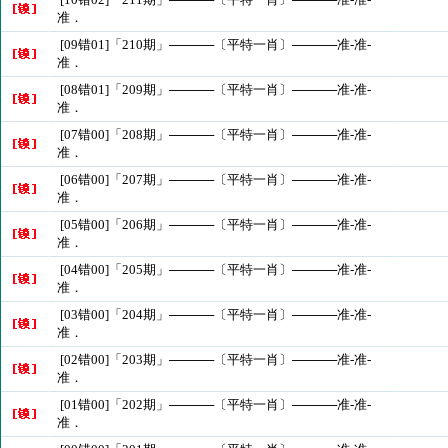
准．
[09错01]「210期」─────〔平特一肖〕─────准-准-
准．
[08错01]「209期」─────〔平特一肖〕─────准-准-
准．
[07错00]「208期」─────〔平特一肖〕─────准-准-
准．
[06错00]「207期」─────〔平特一肖〕─────准-准-
准．
[05错00]「206期」─────〔平特一肖〕─────准-准-
准．
[04错00]「205期」─────〔平特一肖〕─────准-准-
准．
[03错00]「204期」─────〔平特一肖〕─────准-准-
准．
[02错00]「203期」─────〔平特一肖〕─────准-准-
准．
[01错00]「202期」─────〔平特一肖〕─────准-准-
准．