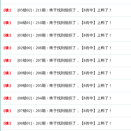
[05错02]﹛211期﹜终于找到组织了，【8肖中】上料了！
[04错01]﹛210期﹜终于找到组织了，【8肖中】上料了！
[03错01]﹛209期﹜终于找到组织了，【8肖中】上料了！
[02错00]﹛208期﹜终于找到组织了，【8肖中】上料了！
[01错00]﹛207期﹜终于找到组织了，【8肖中】上料了！
[00错00]﹛206期﹜终于找到组织了，【8肖中】上料了！
[09错03]﹛205期﹜终于找到组织了，【8肖中】上料了！
[08错02]﹛204期﹜终于找到组织了，【8肖中】上料了！
[07错02]﹛203期﹜终于找到组织了，【8肖中】上料了！
[06错01]﹛202期﹜终于找到组织了，【8肖中】上料了！